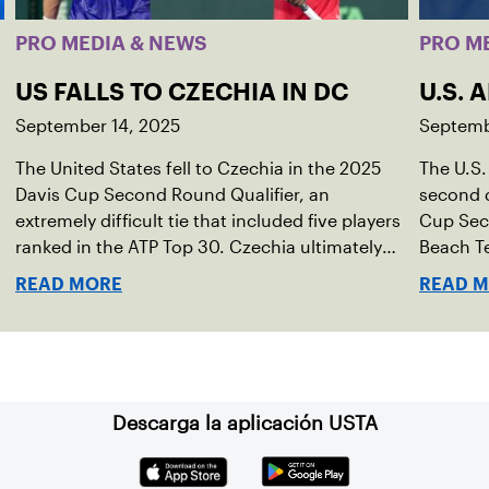
PRO MEDIA & NEWS
PRO M
US FALLS TO CZECHIA IN DC
U.S. 
September 14, 2025
Septemb
The United States fell to Czechia in the 2025
The U.S.
Davis Cup Second Round Qualifier, an
second d
extremely difficult tie that included five players
Cup Seco
ranked in the ATP Top 30. Czechia ultimately
Beach Te
clinched 3-2, with two singles wins from world
READ MORE
READ 
No. 16 Jiri Lehecka and one from No. 17 Jakub
Mensik.
Descarga la aplicación USTA