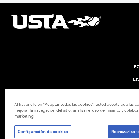
PO
LI
Al hacer clic en “Aceptar todas las cookies”, usted acepta que las c
mejorar la navegación del sitio, analizar el uso del mismo, y colabo
marketing.
Configuración de cookies
Rechazarlas t