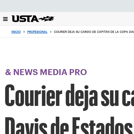
Enfoque
desde
el
botón
de
INICIO
>
PROFESIONAL
>
COURIER DEJA SU CARGO DE CAPITÁN DE LA COPA DA
volver
al
principio
& NEWS MEDIA PRO
Courier deja su c
Davis de Estados