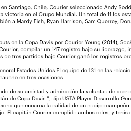
en Santiago, Chile, Courier seleccionado Andy Roddi
a victoria en el Grupo Mundial. Un total de 11 los es
bién a Mardy Fish, Ryan Harrison, Sam Querrey, Don
ts en la Copa Davis por Courier-Young (2014), Sock 
Courier, compilar un 147 registro bajo su liderazgo,
 de tres partidos bajo Courier ganó los registros pr
eneral Estados Unidos El equipo de 131 en las relaci
 caucho en tres ocasiones.
ando de su amistad y admiración la voluntad de acero
tán de Copa Davis ", dijo USTA Player Desarrollo Ge
ersona que encarna la calidad de un equipo campeón
bajo. El capitán Courier cumplido ambos roles, y teni