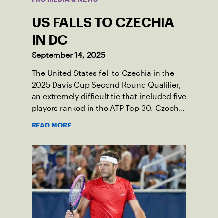
US FALLS TO CZECHIA
IN DC
September 14, 2025
The United States fell to Czechia in the
2025 Davis Cup Second Round Qualifier,
an extremely difficult tie that included five
players ranked in the ATP Top 30. Czechia
ultimately clinched 3-2, with two singles
READ MORE
wins from world No. 16 Jiri Lehecka and
one from No. 17 Jakub Mensik.