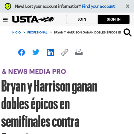
Enfoque
New!
Lost your account information?
Find your account!
desde
el
SIGN IN
JOIN
botón
de
INICIO
>
PROFESIONAL
>
BRYAN Y HARRISON GANAN DOBLES ÉPICOS EN SEMIF
volver
al
principio
& NEWS MEDIA PRO
Bryan y Harrison ganan
dobles épicos en
semifinales contra