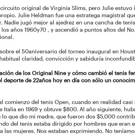
circuito original de Virginia Slims, pero Julie estu
ropio. Julie Heldman fue una estratega magistral que
r. Nadie jugó mejor al ajedrez en una cancha de teni
los años 1960y70 , y ascendió a puntos altos del No.
ional.
a sobre el 50aniversario del torneo inaugural en Hou
abitual claridad, convicción y sabiduría inconfundib
ación de los Original Nine y cómo cambió el tenis 
 deporte de 22años hoy en día con sólo un conocimien
l comienzo del tenis Open, cuando en realidad casi 
e Italia en 1969 y obtuve $800. Al año siguiente, hub
e lo que dio mi madre, que fueron dos $5,000 contri
undo del tenis estaba dirigido por hombres que eran 
a las mujeres. Nos estaban exprimiendo. No teníamo