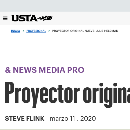
Enfoque
desde
el
botón
de
INICIO
>
PROFESIONAL
>
PROYECTOR ORIGINAL NUEVE: JULIE HELDMAN
volver
al
principio
& NEWS MEDIA PRO
Proyector origin
| marzo 11 , 2020
STEVE FLINK