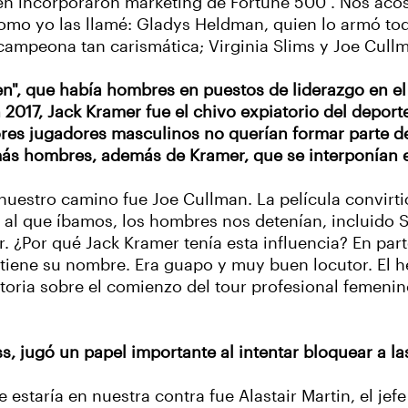
n incorporaron marketing de Fortune 500 . Nos acos
 como yo las llamé: Gladys Heldman, quien lo armó tod
a campeona tan carismática; Virginia Slims y Joe Cull
en", que había hombres en puestos de liderazgo en el 
n 2017, Jack Kramer fue el chivo expiatorio del depor
ores jugadores masculinos no querían formar parte d
más hombres, además de Kramer, que se interponían 
uestro camino fue Joe Cullman. La película convirtió
r al que íbamos, los hombres nos detenían, incluido 
 ¿Por qué Jack Kramer tenía esta influencia? En part
tiene su nombre. Era guapo y muy buen locutor. El 
storia sobre el comienzo del tour profesional femenin
, jugó un papel importante al intentar bloquear a l
staría en nuestra contra fue Alastair Martin, el je