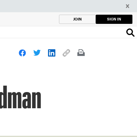
SIGN IN
JOIN
eldman