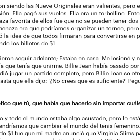
ron siendo las Nueve Originales eran valientes, pero 
ón. Ella pagó sus vuelos. Ella era un torbellino. Ent
za favorita de ellos fue que no se pueden tener dos 
amenaza era que podríamos organizar un torneo, pero
ó la idea de que todos firmaran para convertirse en 
o los billetes de $1 .
ieron seguir adelante; Estaba en casa. Me lesioné y n
a que tenía que unirme. Billie Jean había pasado por 
ió jugar un partido completo, pero Billie Jean se ofr
sta que ella dijo: '¿No crees que es suficiente?' Pegu
fico que tú, que había que hacerlo sin importar cuá
go y todo el mundo estaba algo asustado, pero lo es
tendríamos que cambiar el mundo del tenis femenino. 
de $1 fue que mi madre anunció que Virginia Slims p