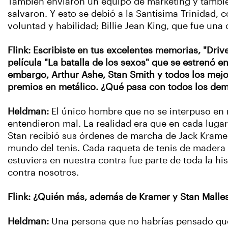
También enviaron un equipo de marketing y tambié
salvaron. Y esto se debió a la Santísima Trinidad,
voluntad y habilidad; Billie Jean King, que fue un
Flink: Escribiste en tus excelentes memorias, "Driv
película "La batalla de los sexos" que se estrenó e
embargo, Arthur Ashe, Stan Smith y todos los mej
premios en metálico. ¿Qué pasa con todos los de
Heldman:
El único hombre que no se interpuso en n
entendieron mal. La realidad era que en cada luga
Stan recibió sus órdenes de marcha de Jack Kramer.
mundo del tenis. Cada raqueta de tenis de madera 
estuviera en nuestra contra fue parte de toda la hi
contra nosotros.
Flink: ¿Quién más, además de Kramer y Stan Malless
Heldman:
Una persona que no habrías pensado que e