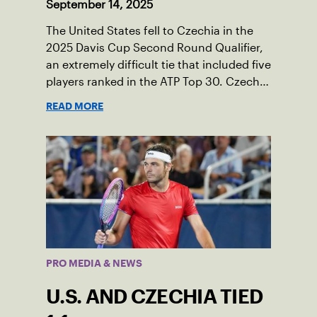
September 14, 2025
The United States fell to Czechia in the
2025 Davis Cup Second Round Qualifier,
an extremely difficult tie that included five
players ranked in the ATP Top 30. Czechia
ultimately clinched 3-2, with two singles
READ MORE
wins from world No. 16 Jiri Lehecka and
one from No. 17 Jakub Mensik.
PRO MEDIA & NEWS
U.S. AND CZECHIA TIED