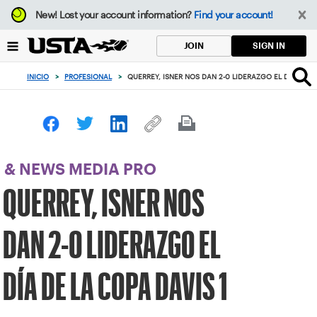
Enfoque
New!
Lost your account information?
Find your account!
desde
el
SIGN IN
JOIN
botón
de
INICIO
>
PROFESIONAL
>
QUERREY, ISNER NOS DAN 2-0 LIDERAZGO EL DÍA DE LA
volver
al
principio
& NEWS MEDIA PRO
QUERREY, ISNER NOS
DAN 2-0 LIDERAZGO EL
DÍA DE LA COPA DAVIS 1