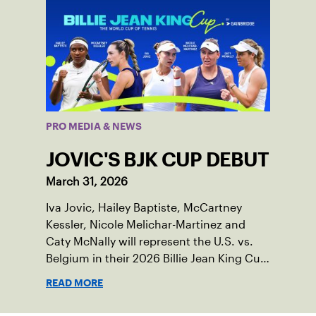
PRO MEDIA & NEWS
JOVIC'S BJK CUP DEBUT
March 31, 2026
Iva Jovic, Hailey Baptiste, McCartney
Kessler, Nicole Melichar-Martinez and
Caty McNally will represent the U.S. vs.
Belgium in their 2026 Billie Jean King Cup
Qualifying tie, April 10-11 on indoor red
READ MORE
clay in Ostend, Belgium.