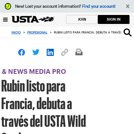
Enfoque
New!
Lost your account information?
Find your account!
desde
el
SIGN IN
JOIN
botón
de
INICIO
>
PROFESIONAL
>
RUBIN LISTO PARA FRANCIA, DEBUTA A TRAVÉS DEL US
volver
al
principio
& NEWS MEDIA PRO
Rubin listo para
Francia, debuta a
través del USTA Wild