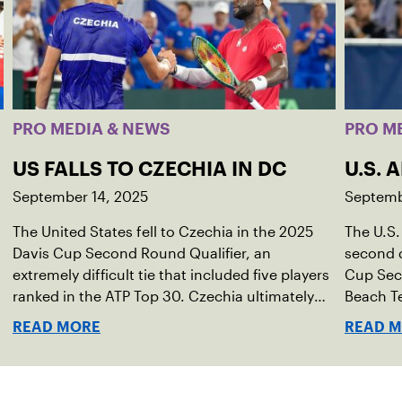
PRO MEDIA & NEWS
PRO M
US FALLS TO CZECHIA IN DC
U.S. 
September 14, 2025
Septemb
The United States fell to Czechia in the 2025
The U.S.
Davis Cup Second Round Qualifier, an
second d
extremely difficult tie that included five players
Cup Seco
ranked in the ATP Top 30. Czechia ultimately
Beach Te
clinched 3-2, with two singles wins from world
READ MORE
READ 
No. 16 Jiri Lehecka and one from No. 17 Jakub
Mensik.