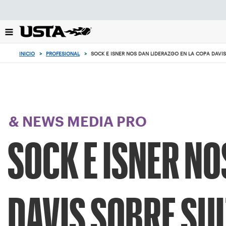
Enfoque
desde
el
botón
de
INICIO
>
PROFESIONAL
>
SOCK E ISNER NOS DAN LIDERAZGO EN LA COPA DAVI
volver
al
principio
& NEWS MEDIA PRO
SOCK E ISNER NO
DAVIS SOBRE SU