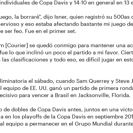
 individuales de Copa Davis y 14-10 en general en 13 e
fuego, la borraré", dijo Isner, quien registró su 500as
ervioso y eso estaba afectando bastante mi juego d
 ser feo. Fue en el primer set.
Jim [Courier] se quedó conmigo para mantener una act
fue lo que inclinó un poco el partido a mi favor. Ci
as clasificaciones y todo eso, es difícil jugar en esto
 eliminatoria el sábado, cuando Sam Querrey y Steve 
 el equipo de EE. UU. ganó un partido de primera rond
isivo para vencer a Brasil en Jacksonville, Florida.
de dobles de Copa Davis antes, juntos en una victor
ia en los playoffs de la Copa Davis en septiembre 20
ó al equipo a permanecer en el Grupo Mundial durant