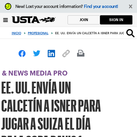
Enfoque
New!
Lost your account information?
Find your account!
desde
el
SIGN IN
JOIN
botón
de
INICIO
>
PROFESIONAL
>
EE. UU. ENVÍA UN CALCETÍN A ISNER PARA JUGAR A SUI
volver
al
principio
& NEWS MEDIA PRO
EE. UU. ENVÍA UN
CALCETÍN A ISNER PARA
JUGAR A SUIZA EL DÍA