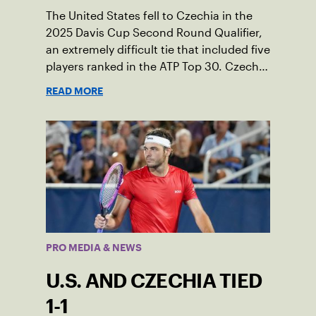
The United States fell to Czechia in the
2025 Davis Cup Second Round Qualifier,
an extremely difficult tie that included five
players ranked in the ATP Top 30. Czechia
ultimately clinched 3-2, with two singles
READ MORE
wins from world No. 16 Jiri Lehecka and
one from No. 17 Jakub Mensik.
PRO MEDIA & NEWS
U.S. AND CZECHIA TIED
1-1