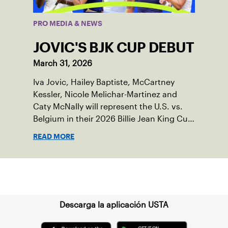
PRO MEDIA & NEWS
JOVIC'S BJK CUP DEBUT
March 31, 2026
Iva Jovic, Hailey Baptiste, McCartney
Kessler, Nicole Melichar-Martinez and
Caty McNally will represent the U.S. vs.
Belgium in their 2026 Billie Jean King Cup
Qualifying tie, April 10-11 on indoor red
READ MORE
clay in Ostend, Belgium.
Suscríbase a nuestro boletín
Descarga la aplicación USTA