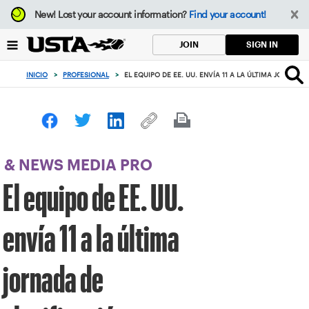
Enfoque
New!
Lost your account information?
Find your account!
desde
el
SIGN IN
JOIN
botón
de
INICIO
>
PROFESIONAL
>
EL EQUIPO DE EE. UU. ENVÍA 11 A LA ÚLTIMA JORNAD
volver
al
principio
& NEWS MEDIA PRO
El equipo de EE. UU.
envía 11 a la última
jornada de