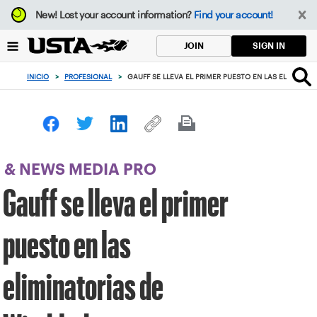
Enfoque
New!
Lost your account information?
Find your account!
desde
el
SIGN IN
JOIN
botón
de
INICIO
>
PROFESIONAL
>
GAUFF SE LLEVA EL PRIMER PUESTO EN LAS ELIMINAT
volver
al
principio
& NEWS MEDIA PRO
Gauff se lleva el primer
puesto en las
eliminatorias de