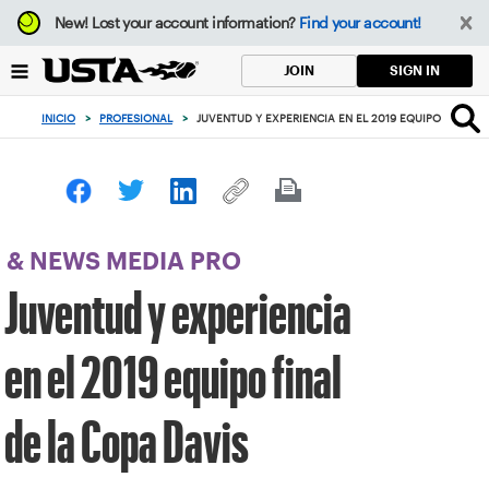
Enfoque
New!
Lost your account information?
Find your account!
desde
el
SIGN IN
JOIN
botón
de
INICIO
>
PROFESIONAL
>
JUVENTUD Y EXPERIENCIA EN EL 2019 EQUIPO FINAL D
volver
al
principio
& NEWS MEDIA PRO
Juventud y experiencia
en el 2019 equipo final
de la Copa Davis