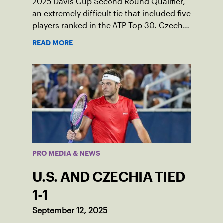
2025 Davis Cup Second Round Qualifier,
an extremely difficult tie that included five
players ranked in the ATP Top 30. Czechia
ultimately clinched 3-2, with two singles
READ MORE
wins from world No. 16 Jiri Lehecka and
one from No. 17 Jakub Mensik.
PRO MEDIA & NEWS
U.S. AND CZECHIA TIED
1-1
September 12, 2025