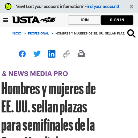
Enfoque
New!
Lost your account information?
Find your account!
desde
el
SIGN IN
JOIN
botón
de
INICIO
>
PROFESIONAL
>
HOMBRES Y MUJERES DE EE. UU. SELLAN PLAZAS PARA
volver
al
principio
& NEWS MEDIA PRO
Hombres y mujeres de
EE. UU. sellan plazas
para semifinales de la