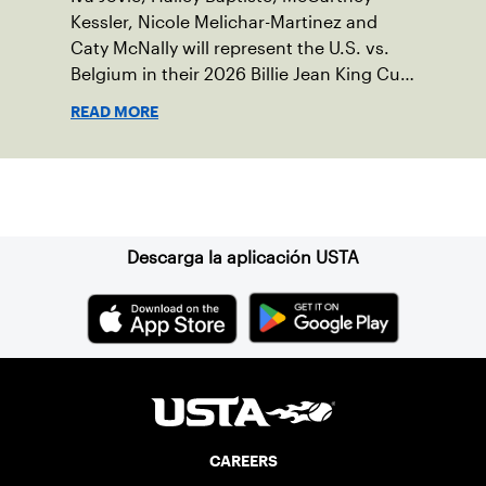
Kessler, Nicole Melichar-Martinez and
Caty McNally will represent the U.S. vs.
Belgium in their 2026 Billie Jean King Cup
Qualifying tie, April 10-11 on indoor red
READ MORE
clay in Ostend, Belgium.
Suscríbase a nuestro boletín
Descarga la aplicación USTA
CAREERS