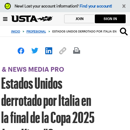
Enfoque
New!
Lost your account information?
Find your account!
desde
el
SIGN IN
JOIN
botón
de
INICIO
>
PROFESIONAL
>
ESTADOS UNIDOS DERROTADO POR ITALIA EN LA FINAL
volver
al
principio
& NEWS MEDIA PRO
Estados Unidos
derrotado por Italia en
la final de la Copa 2025