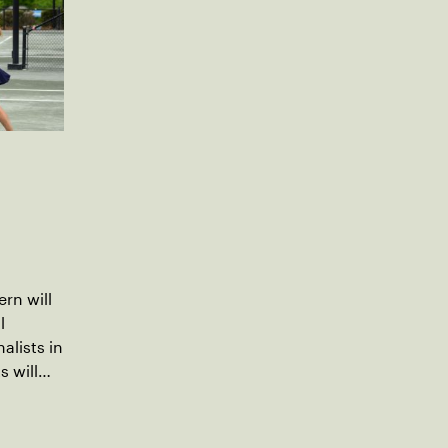
rn will
l
alists in
s will
e NTRP
pring