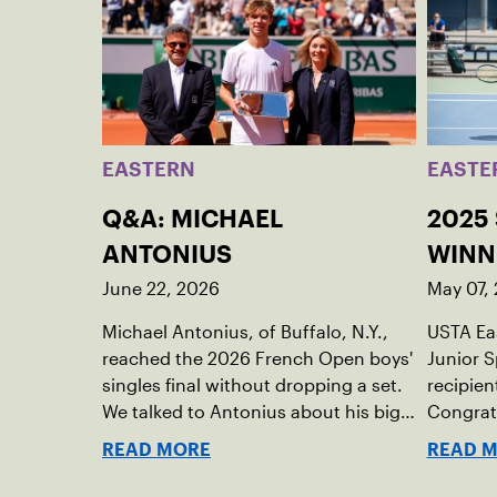
EASTERN
EASTE
Q&A: MICHAEL
2025
ANTONIUS
WINN
June 22, 2026
May 07,
Michael Antonius, of Buffalo, N.Y.,
USTA Ea
reached the 2026 French Open boys'
Junior 
singles final without dropping a set.
recipien
We talked to Antonius about his big
Congratu
week in Paris.
READ MORE
READ 