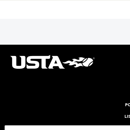
PO
LI