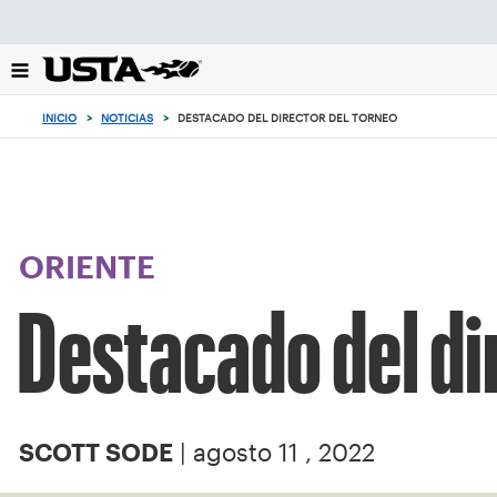
Enfoque
desde
el
botón
de
INICIO
>
NOTICIAS
>
DESTACADO DEL DIRECTOR DEL TORNEO
volver
al
principio
ORIENTE
Destacado del di
| agosto 11 , 2022
SCOTT SODE