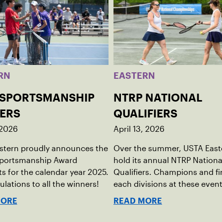
RN
EASTERN
 SPORTSMANSHIP
NTRP NATIONAL
ERS
QUALIFIERS
 2026
April 13, 2026
stern proudly announces the
Over the summer, USTA Easte
Sportsmanship Award
hold its annual NTRP Nationa
ts for the calendar year 2025.
Qualifiers. Champions and fin
lations to all the winners!
each divisions at these event
automatically qualify for th
MORE
READ MORE
National Championships in s
2026.