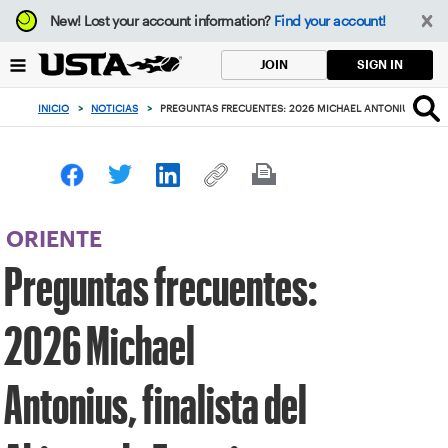
Enfoque
New!
Lost your account information?
Find your account!
desde
el
SIGN IN
JOIN
botón
de
INICIO
>
NOTICIAS
>
PREGUNTAS FRECUENTES: 2026 MICHAEL ANTONIUS, FINAL
volver
al
principio
ORIENTE
Preguntas frecuentes:
2026 Michael
Antonius, finalista del