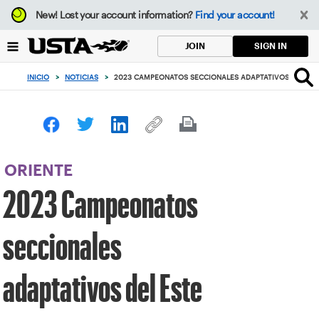
Enfoque
New!
Lost your account information?
Find your account!
desde
el
SIGN IN
JOIN
botón
de
INICIO
>
NOTICIAS
>
2023 CAMPEONATOS SECCIONALES ADAPTATIVOS DEL EST
volver
al
principio
ORIENTE
2023 Campeonatos
seccionales
adaptativos del Este