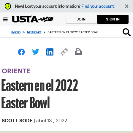
Enfoque
New!
Lost your account information?
Find your account!
desde
el
SIGN IN
JOIN
botón
de
INICIO
>
NOTICIAS
>
EASTERN EN EL 2022 EASTER BOWL
volver
al
principio
ORIENTE
Eastern en el 2022
Easter Bowl
| abril 13 , 2022
SCOTT SODE