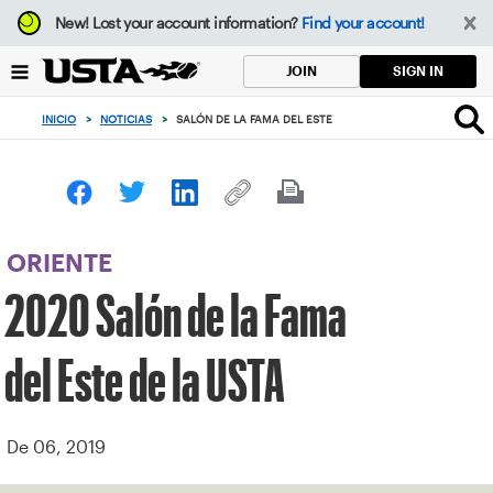
Enfoque
New!
Lost your account information?
Find your account!
desde
el
SIGN IN
JOIN
botón
de
INICIO
>
NOTICIAS
>
SALÓN DE LA FAMA DEL ESTE
volver
al
principio
ORIENTE
2020 Salón de la Fama
del Este de la USTA
De 06, 2019