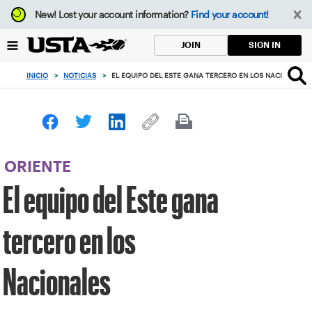
Enfoque
New!
Lost your account information?
Find your account!
desde
el
SIGN IN
JOIN
botón
de
INICIO
>
NOTICIAS
>
EL EQUIPO DEL ESTE GANA TERCERO EN LOS NACIONALES
volver
al
principio
ORIENTE
El equipo del Este gana
tercero en los
Nacionales