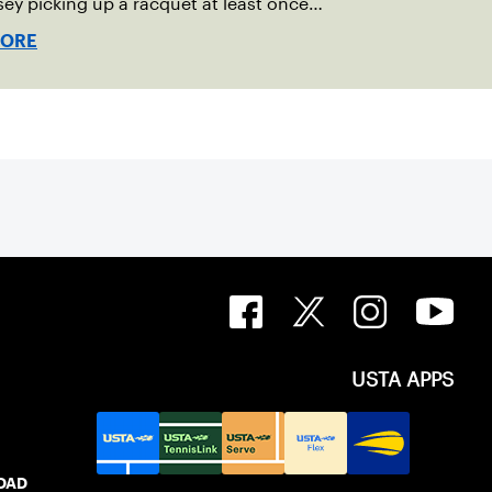
ey picking up a racquet at least once
MORE
USTA APPS
IDAD