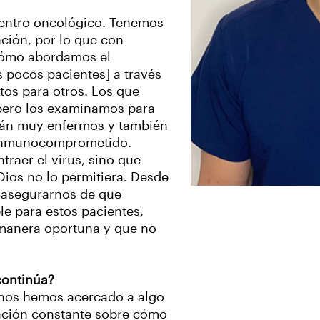
centro oncológico. Tenemos
ción, por lo que con
cómo abordamos el
s pocos pacientes] a través
tos para otros. Los que
 pero los examinamos para
stán muy enfermos y también
 inmunocomprometido.
traer el virus, sino que
Dios no lo permitiera. Desde
e asegurarnos de que
e para estos pacientes,
 manera oportuna y que no
continúa?
 nos hemos acercado a algo
ización constante sobre cómo