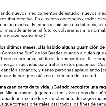
rando nuevos medicamentos de estudio, nuevos med
esultar efectiva. En el centro oncológico, todos de
ención médica. Estamos a seis pies de distancia, e 
o, más adelante en el futuro, volveremos a la normal
 la nueva normalidad?"
 los últimos meses. ¿Ha habido alguna guarnición de 
re Comes the Sun" de los Beatles cuando alguien que d
iene enfermeras, médicos, farmacéuticos, fisioterap
rriesgan sus vidas para tratar a estos pacientes. C
a canción sonando, y tienes personas aplaudiendo [cu
recuerda por qué estás en el cuidado de la salud.
 una gran parte de tu vida. ¿Cuándo recogiste una ra
s. Mis hermanos jugaban al tenis. Son unos diez añ
ía decidí unirme a ellos y simplemente despegó: me 
 Jugué torneos orientales casi todos los fines de s