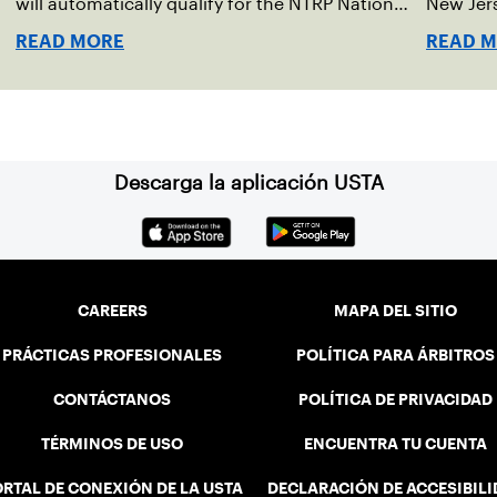
will automatically qualify for the NTRP National
New Jers
Championships in spring 2026.
in 2025.
READ MORE
READ 
Descarga la aplicación USTA
CAREERS
MAPA DEL SITIO
PRÁCTICAS PROFESIONALES
POLÍTICA PARA ÁRBITROS
CONTÁCTANOS
POLÍTICA DE PRIVACIDAD
TÉRMINOS DE USO
ENCUENTRA TU CUENTA
RTAL DE CONEXIÓN DE LA USTA
DECLARACIÓN DE ACCESIBIL