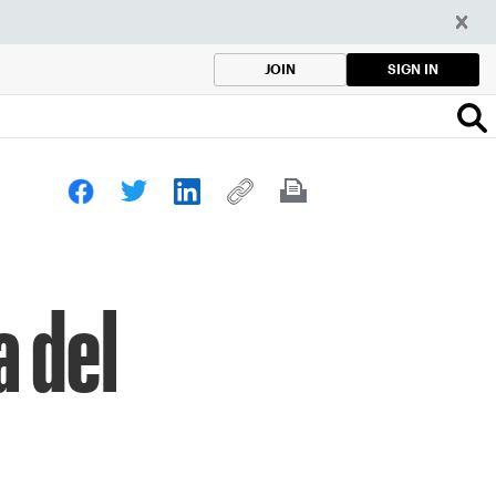
SIGN IN
JOIN
a del