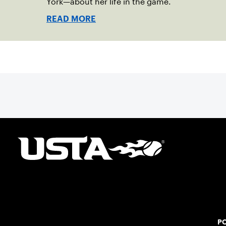
York—about her life in the game.
READ MORE
PO