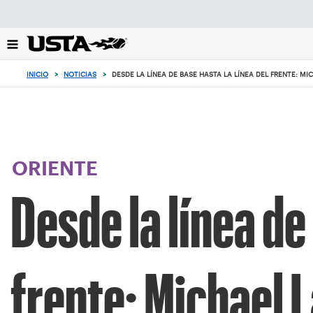
Enfoque
desde
el
botón
de
INICIO
>
NOTICIAS
>
DESDE LA LÍNEA DE BASE HASTA LA LÍNEA DEL FRENTE: M
volver
al
principio
ORIENTE
Desde la línea de
frente: Michael