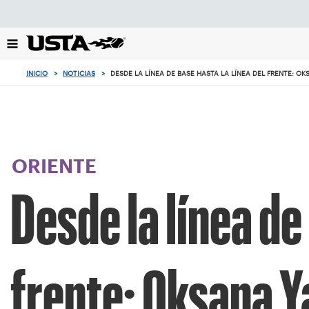
Enfoque
desde
el
botón
de
INICIO
>
NOTICIAS
>
DESDE LA LÍNEA DE BASE HASTA LA LÍNEA DEL FRENTE: OK
volver
al
principio
ORIENTE
Desde la línea de
frente: Oksana Y