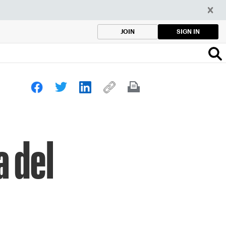
SIGN IN
JOIN
a del