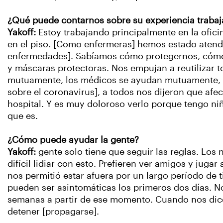
¿Qué puede contarnos sobre su experiencia trabaj
Yakoff:
Estoy trabajando principalmente en la ofici
en el piso. [Como enfermeras] hemos estado atendi
enfermedades]. Sabíamos cómo protegernos, cómo p
y máscaras protectoras. Nos empujan a reutilizar 
mutuamente, los médicos se ayudan mutuamente, l
sobre el coronavirus], a todos nos dijeron que afe
hospital. Y es muy doloroso verlo porque tengo ni
que es.
¿Cómo puede ayudar la gente?
Yakoff:
gente solo tiene que seguir las reglas. Lo
difícil lidiar con esto. Prefieren ver amigos y jug
nos permitió estar afuera por un largo período de t
pueden ser asintomáticas los primeros dos días. No
semanas a partir de ese momento. Cuando nos dice
detener [propagarse].