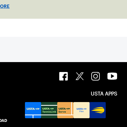
s across the country.
MORE
USTA APPS
IDAD