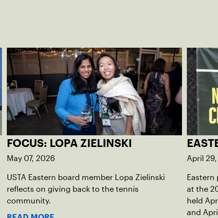
FOCUS: LOPA ZIELINSKI
EAST
May 07, 2026
April 29
USTA Eastern board member Lopa Zielinski
Eastern 
reflects on giving back to the tennis
at the 
community.
held Apri
and Apri
READ MORE