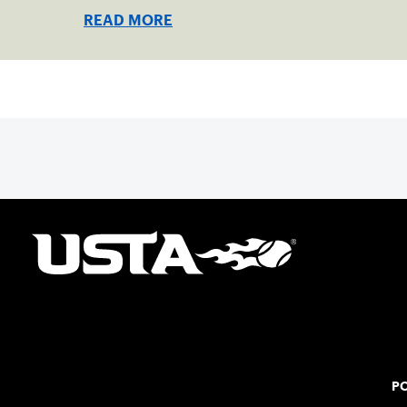
READ MORE
PO