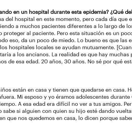
ando en un hospital durante esta epidemia? ¿Qué deb
na del hospital en este momento, pero cada día que e
endo a muchos pacientes diferentes a lo largo de lo
roteger al paciente. Pero esta situación es un poco
todo eso, da un poco de miedo. Lo bueno es que las
os hospitales locales se ayudan mutuamente. [Cua
ctaría a los ancianos. La realidad es que hay muchas
ños de esa edad. 20 años, 30 años. No sé por qué est
s niños están en casa y tienen que quedarse en casa
ar afuera. Mi esposo y yo éramos adolescentes durant
iempo. A esa edad era difícil no ver a tus amigos. Pe
 sabe si alguien con quien su hijo esté dando vuelta
n que nos quedemos en casa, lo dicen porque saben