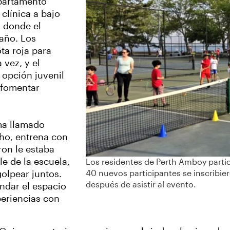
epartamento
clínica a bajo
 donde el
 año. Los
ta roja para
 vez, y el
 opción juvenil
 fomentar
ma llamado
cho, entrena con
ron le estaba
e de la escuela,
Los residentes de Perth Amboy partici
olpear juntos.
40 nuevos participantes se inscribi
después de asistir al evento.
ndar el espacio
periencias con