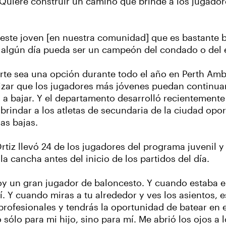
 Quiere construir un camino que brinde a los jugador
á este joven [en nuestra comunidad] que es bastante 
 algún día pueda ser un campeón del condado o del 
porte sea una opción durante todo el año en Perth Am
izar que los jugadores más jóvenes puedan continuar 
a bajar. Y el departamento desarrolló recientement
brindar a los atletas de secundaria de la ciudad op
as bajas.
Ortiz llevó 24 de los jugadores del programa juvenil 
 cancha antes del inicio de los partidos del día.
oy un gran jugador de baloncesto. Y cuando estaba e
 Y cuando miras a tu alrededor y ves los asientos, es
rofesionales y tendrás la oportunidad de batear en e
o sólo para mi hijo, sino para mí. Me abrió los ojos a l