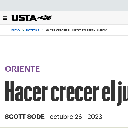
Enfoque
desde
el
botón
de
INICIO
>
NOTICIAS
>
HACER CRECER EL JUEGO EN PERTH AMBOY
volver
al
principio
ORIENTE
Hacer crecer el 
| octubre 26 , 2023
SCOTT SODE