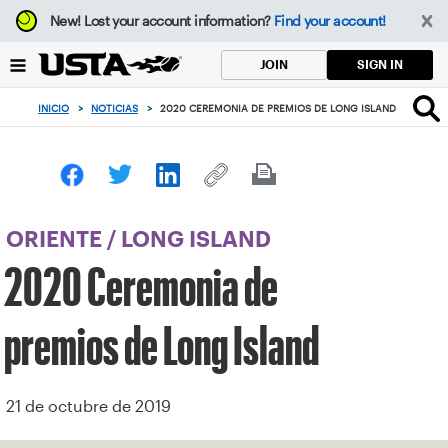
Enfoque
New!
Lost your account information?
Find your account!
desde
el
SIGN IN
JOIN
botón
de
INICIO
>
NOTICIAS
>
2020 CEREMONIA DE PREMIOS DE LONG ISLAND
volver
al
principio
ORIENTE
/
LONG ISLAND
2020 Ceremonia de
premios de Long Island
21 de octubre de 2019