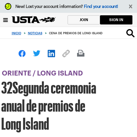
Enfoque
New!
Lost your account information?
Find your account!
desde
el
SIGN IN
JOIN
botón
de
INICIO
>
NOTICIAS
>
CENA DE PREMIOS DE LONG ISLAND
volver
al
principio
ORIENTE
/
LONG ISLAND
32Segunda ceremonia
anual de premios de
Long Island