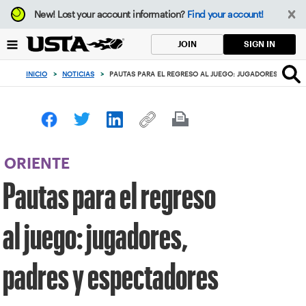
Enfoque
New!
Lost your account information?
Find your account!
desde
el
SIGN IN
JOIN
botón
de
INICIO
>
NOTICIAS
>
PAUTAS PARA EL REGRESO AL JUEGO: JUGADORES, PADRE
volver
al
principio
ORIENTE
Pautas para el regreso
al juego: jugadores,
padres y espectadores