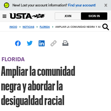
Enfoque
New!
Lost your account information?
Find your account!
desde
el
SIGN IN
JOIN
botón
de
INICIO
>
NOTICIAS
>
FLORIDA
>
AMPLIAR LA COMUNIDAD NEGRA Y ABORDAR 
volver
al
principio
FLORIDA
Ampliar la comunidad
negra y abordar la
desigualdad racial