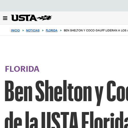
Enfoque
desde
el
botón
de
INICIO
>
NOTICIAS
>
FLORIDA
>
BEN SHELTON Y COCO GAUFF LIDERAN A LOS 
volver
al
principio
FLORIDA
Ben Shelton y Coc
de la USTA Florid