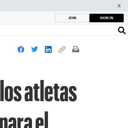
SIGN IN
JOIN
los atletas
para el