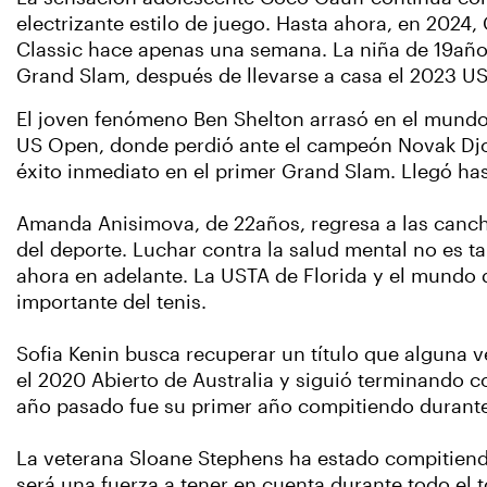
electrizante estilo de juego. Hasta ahora, en 2024,
Classic hace apenas una semana. La niña de 19año
Grand Slam, después de llevarse a casa el 2023 U
El joven fenómeno Ben Shelton arrasó en el mundo d
US Open, donde perdió ante el campeón Novak Djok
éxito inmediato en el primer Grand Slam. Llegó has
Amanda Anisimova, de 22años, regresa a las canch
del deporte. Luchar contra la salud mental no es ta
ahora en adelante. La USTA de Florida y el mundo 
importante del tenis.
Sofia Kenin busca recuperar un título que alguna 
el 2020 Abierto de Australia y siguió terminando c
año pasado fue su primer año compitiendo durant
La veterana Sloane Stephens ha estado compitiendo
será una fuerza a tener en cuenta durante todo el 