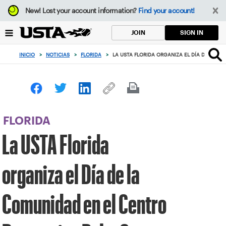
Enfoque
New!
Lost your account information?
Find your account!
desde
el
SIGN IN
JOIN
botón
de
INICIO
>
NOTICIAS
>
FLORIDA
>
LA USTA FLORIDA ORGANIZA EL DÍA DE LA 
volver
al
principio
FLORIDA
La USTA Florida
organiza el Día de la
Comunidad en el Centro