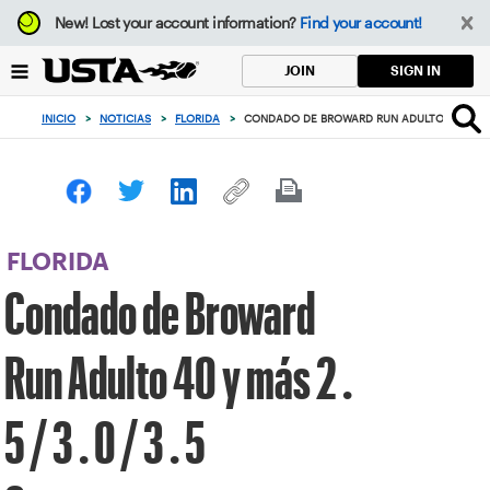
Enfoque
New!
Lost your account information?
Find your account!
desde
el
SIGN IN
JOIN
botón
de
INICIO
>
NOTICIAS
>
FLORIDA
>
CONDADO DE BROWARD RUN ADULTO 40 Y MÁS 2
volver
al
principio
FLORIDA
Condado de Broward
Run Adulto 40 y más 2 .
5 / 3 . 0 / 3 . 5