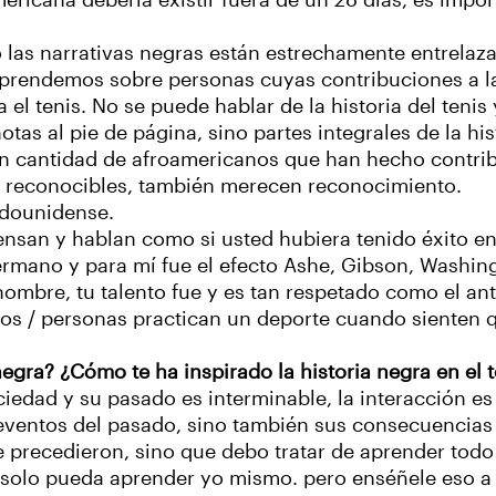
ericana debería existir fuera de un 28 días, es impo
o las narrativas negras están estrechamente entrelaza
aprendemos sobre personas cuyas contribuciones a l
 el tenis. No se puede hablar de la historia del teni
otas al pie de página, sino partes integrales de la his
n cantidad de afroamericanos que han hecho contrib
 reconocibles, también merecen reconocimiento.
tadounidense.
ensan y hablan como si usted hubiera tenido éxito en 
hermano y para mí fue el efecto Ashe, Gibson, Washi
u nombre, tu talento fue y es tan respetado como el a
os / personas practican un deporte cuando sienten qu
negra?
¿Cómo te ha inspirado la historia negra en el t
ciedad y su pasado es interminable, la interacción es
entos del pasado, sino también sus consecuencias "
 precedieron, sino que debo tratar de aprender todo
 solo pueda aprender yo mismo. pero enséñele eso a 