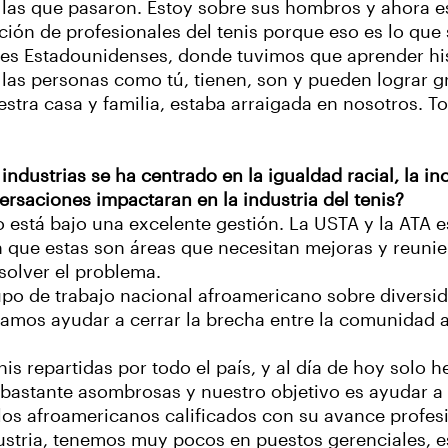
r las que pasaron. Estoy sobre sus hombros y ahora e
ón de profesionales del tenis porque eso es lo que 
nes Estadounidenses, donde tuvimos que aprender hist
e las personas como tú, tienen, son y pueden lograr 
stra casa y familia, estaba arraigada en nosotros. T
dustrias se ha centrado en la igualdad racial, la in
rsaciones impactaran en la industria del tenis?
o está bajo una excelente gestión. La USTA y la ATA 
 que estas son áreas que necesitan mejoras y reunie
solver el problema.
upo de trabajo nacional afroamericano sobre diversid
mos ayudar a cerrar la brecha entre la comunidad afr
is repartidas por todo el país, y al día de hoy solo
 bastante asombrosas y nuestro objetivo es ayudar a
 los afroamericanos calificados con su avance profe
ustria, tenemos muy pocos en puestos gerenciales, es