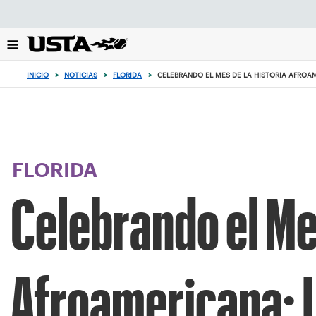
Enfoque
desde
el
botón
de
INICIO
>
NOTICIAS
>
FLORIDA
>
CELEBRANDO EL MES DE LA HISTORIA AFROAM
volver
al
principio
FLORIDA
Celebrando el Mes
Afroamericana: 