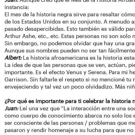
Juan:
Aunque creo que el Mes de la Historia Afroam
instancia:
El mes de la historia negra sirve para resaltar cóm
de los Estados Unidos en su conjunto. A menudo 
pasado desapercibidas. Esto también es válido para
Arthur Ashe, etc., etc. Estas personas no son solo n
Sin embargo, no podemos olvidar que hay una gra
Aunque sus nombres pueden no ser tan fácilmente
Albert:
La historia afroamericana es la historia es
La idea de que las personas que se ven, actúan, pi
importante. Es el efecto Venus y Serena. Para mi 
Garrison. Sin faltarle el respeto si no mencioné t
envejeciendo y tal vez un poco olvidadizo. Más niñ
¿Por qué es importante para ti celebrar la historia 
Juan:
Leí una vez que “La interacción entre una so
como cuerpo de conocimiento abarca no solo los ev
ser consciente de las personas / problemas que me
pasaron y rendir homenaje a su lucha para que no