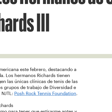
hards III
americana este febrero, destacando a
ida. Los hermanos Richards tienen
gen las únicas clínicas de tenis de las
os grupos de trabajo de Diversidad e
n NJTL:
Posh Rock Tennis Foundation
.
ichards
mo para tener que estirarme antes y