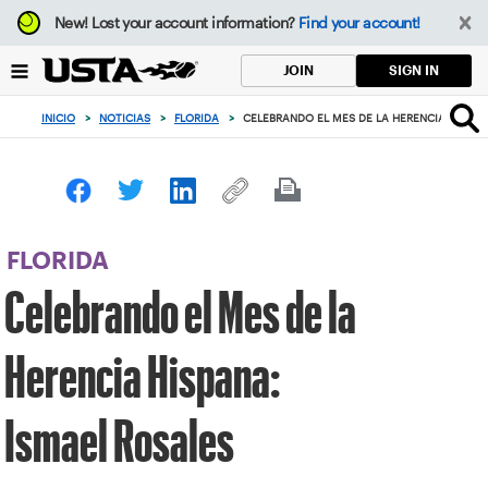
Enfoque
New!
Lost your account information?
Find your account!
desde
el
SIGN IN
JOIN
botón
de
INICIO
>
NOTICIAS
>
FLORIDA
>
CELEBRANDO EL MES DE LA HERENCIA HISPAN
volver
al
principio
FLORIDA
Celebrando el Mes de la
Herencia Hispana:
Ismael Rosales