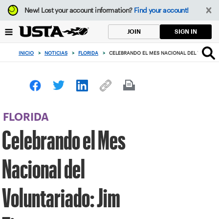
Enfoque
New!
Lost your account information?
Find your account!
desde
el
SIGN IN
JOIN
botón
de
INICIO
>
NOTICIAS
>
FLORIDA
>
CELEBRANDO EL MES NACIONAL DEL VOLUNTAR
volver
al
principio
FLORIDA
Celebrando el Mes
Nacional del
Voluntariado: Jim