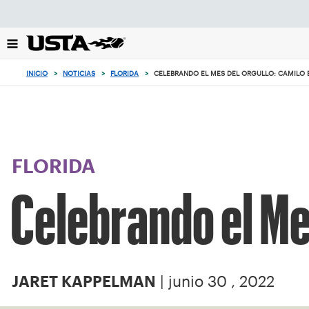
Enfoque
desde
el
botón
de
INICIO
>
NOTICIAS
>
FLORIDA
>
CELEBRANDO EL MES DEL ORGULLO: CAMILO 
volver
al
principio
FLORIDA
Celebrando el Me
| junio 30 , 2022
JARET KAPPELMAN