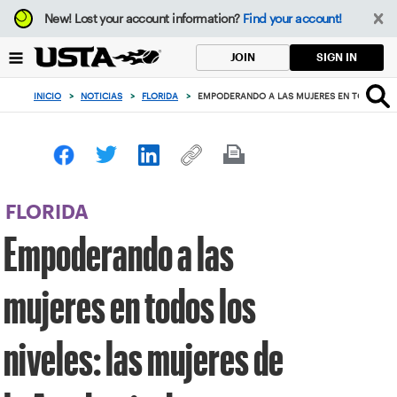
Enfoque
New!
Lost your account information?
Find your account!
desde
el
SIGN IN
JOIN
botón
de
INICIO
>
NOTICIAS
>
FLORIDA
>
EMPODERANDO A LAS MUJERES EN TODOS LOS 
volver
al
principio
FLORIDA
Empoderando a las
mujeres en todos los
niveles: las mujeres de