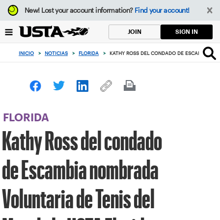
Enfoque
New!
Lost your account information?
Find your account!
desde
el
SIGN IN
JOIN
botón
de
INICIO
>
NOTICIAS
>
FLORIDA
>
KATHY ROSS DEL CONDADO DE ESCAMBIA NOM
volver
al
principio
FLORIDA
Kathy Ross del condado
de Escambia nombrada
Voluntaria de Tenis del