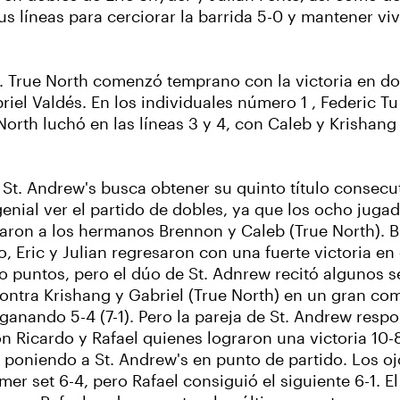
us líneas para cerciorar la barrida 5-0 y mantener vi
s. True North comenzó temprano con la victoria en dob
l Valdés. En los individuales número 1 , Federic Tu 
North luchó en las líneas 3 y 4, con Caleb y Krishan
t. Andrew's busca obtener su quinto título consecut
genial ver el partido de dobles, ya que los ocho juga
entaron a los hermanos Brennon y Caleb (True North).
, Eric y Julian regresaron con una fuerte victoria en
untos, pero el dúo de St. Adnrew recitó algunos segu
 contra Krishang y Gabriel (True North) en un gran co
ganando 5-4 (7-1). Pero la pareja de St. Andrew respo
 Ricardo y Rafael quienes lograron una victoria 10-8
 poniendo a St. Andrew's en punto de partido. Los ojo
mer set 6-4, pero Rafael consiguió el siguiente 6-1. 