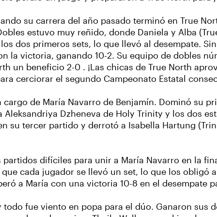
uando su carrera del año pasado terminó en True Nor
 Dobles estuvo muy reñido, donde Daniela y Alba (Tru
los dos primeros sets, lo que llevó al desempate. Sin
ron la victoria, ganando 10-2. Su equipo de dobles nú
orth un beneficio 2-0 . ¡Las chicas de True North ap
para cerciorar el segundo Campeonato Estatal consec
o a cargo de María Navarro de Benjamín. Dominó su pr
a Aleksandriya Dzheneva de Holy Trinity y los dos est
su tercer partido y derrotó a Isabella Hartung (Trini
rtidos difíciles para unir a María Navarro en la final
ue cada jugador se llevó un set, lo que los obligó a
ró a María con una victoria 10-8 en el desempate para
 todo fue viento en popa para el dúo. Ganaron sus d