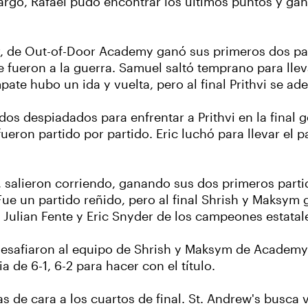
rgo, Rafael pudo encontrar los últimos puntos y gana
ar, de Out-of-Door Academy ganó sus primeros dos par
fueron a la guerra. Samuel saltó temprano para llevar
ate hubo un ida y vuelta, pero al final Prithvi se adel
s despiadados para enfrentar a Prithvi en la final g
ron partido por partido. Eric luchó para llevar el par
 salieron corriendo, ganando sus dos primeros partid
e un partido reñido, pero al final Shrish y Maksym 
 a Julian Fente y Eric Snyder de los campeones estatal
c desafiaron al equipo de Shrish y Maksym de Academy 
a de 6-1, 6-2 para hacer con el título.
as de cara a los cuartos de final. St. Andrew's busca