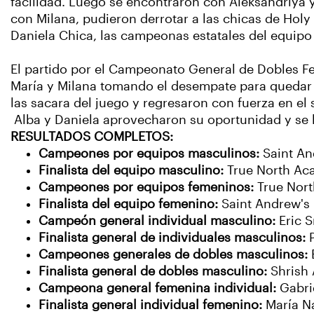
facilidad. Luego se encontraron con Aleksandriya y 
con Milana, pudieron derrotar a las chicas de Holy
Daniela Chica, las campeonas estatales del equip
El partido por el Campeonato General de Dobles Fe
María y Milana tomando el desempate para quedar co
las sacara del juego y regresaron con fuerza en el 
Alba y Daniela aprovecharon su oportunidad y se l
RESULTADOS COMPLETOS:
Campeones por equipos masculinos:
Saint A
Finalista del equipo masculino:
True North A
Campeones por equipos femeninos:
True Nor
Finalista del equipo femenino:
Saint Andrew's
Campeón general individual masculino:
Eric S
Finalista general de individuales masculinos:
P
Campeones generales de dobles masculinos:
Finalista general de dobles masculino:
Shrish
Campeona general femenina individual:
Gabrie
Finalista general individual femenino:
María N