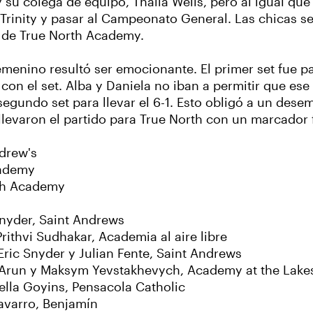
su colega de equipo, Thaila Wells, pero al igual que
 Trinity y pasar al Campeonato General. Las chicas s
o de True North Academy.
menino resultó ser emocionante. El primer set fue pa
n el set. Alba y Daniela no iban a permitir que ese 
segundo set para llevar el 6-1. Esto obligó a un dese
levaron el partido para True North con un marcador 
ndrew's
cademy
th Academy
nyder, Saint Andrews
rithvi Sudhakar, Academia al aire libre
Eric Snyder y Julian Fente, Saint Andrews
 Arun y Maksym Yevstakhevych, Academy at the Lak
lla Goyins, Pensacola Catholic
avarro, Benjamín