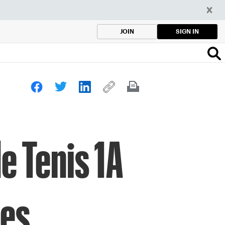
SIGN IN
JOIN
 Tenis 1A
les