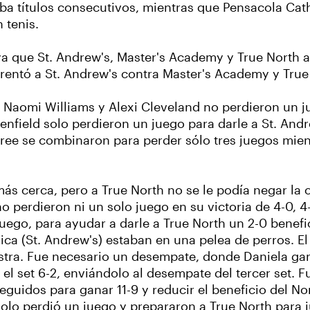
ba títulos consecutivos, mientras que Pensacola Ca
n tenis.
ya que St. Andrew's, Master's Academy y True North 
frentó a St. Andrew's contra Master's Academy y True
. Naomi Williams y Alexi Cleveland no perdieron un j
field solo perdieron un juego para darle a St. Andre
ee se combinaron para perder sólo tres juegos mient
ás cerca, pero a True North no se le podía negar la 
 perdieron ni un solo juego en su victoria de 4-0, 4
ego, para ayudar a darle a True North un 2-0 beneficio
ca (St. Andrew's) estaban en una pelea de perros. El 
stra. Fue necesario un desempate, donde Daniela ganó
 el set 6-2, enviándolo al desempate del tercer set.
guidos para ganar 11-9 y reducir el beneficio del No
olo perdió un juego y prepararon a True North para j