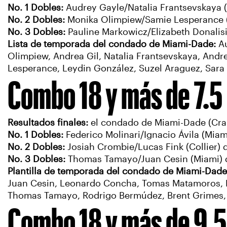
No. 1 Dobles:
Audrey Gayle/Natalia Frantsevskaya (
No. 2 Dobles:
Monika Olimpiew/Samie Lesperance (M
No. 3 Dobles:
Pauline Markowicz/Elizabeth Donalisi
Lista de temporada del condado de Miami-Dade:
A
Olimpiew, Andrea Gil, Natalia Frantsevskaya, And
Lesperance, Leydin González, Suzel Araguez, Sara
Combo 18 y más de 7.
Resultados finales:
el condado de Miami-Dade (Cran
No. 1 Dobles:
Federico Molinari/Ignacio Ávila (Mia
No. 2 Dobles:
Josiah Crombie/Lucas Fink (Collier) 
No. 3 Dobles:
Thomas Tamayo/Juan Cesin (Miami) d
Plantilla de temporada del condado de Miami-Dad
Juan Cesin, Leonardo Concha, Tomas Matamoros, Nic
Thomas Tamayo, Rodrigo Bermúdez, Brent Grimes,
Combo 18 y más de 9.5