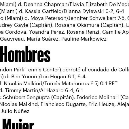
Miami) d. Deanna Chapman/Flavia Elizabeth De Medei
iami) d. Kassia Garfield/Dianna Dylewski 6-2, 6-4
o (Miami) d. Moya Peterson/Jennifer Schweikert 7-5, 
udrey Gayle (Capitán), Rossana Okamura (Capitán), E
rea Cordova, Yoandra Perez, Rosana Renzi, Camille A
 Gauvreau, María Suárez, Pauline Markowicz
5 Hombres
don Park Tennis Center) derrotó al condado de Colli
mi) d. Ben Yocom/Joe Hogan 6-1, 6-4
d. Nicolás Malkind/Tomás Matamoros 6-7, 0-1 RET
. Timmy Martín/Al Hazard 6-4, 6-1
e:
Schubert Sengupta (Capitán), Federico Molinari (Cap
olas Malkind, Francisco Dugarte, Eric Heuze, Alejan
 Julio Núñez
 Mujer