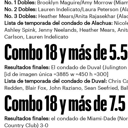
No. 1 Dobles:
Brooklyn Maguire/Amy Morrow (Miami)
No. 2 Dobles:
Lauren Indelicato/Laura Peterson (Al
No. 3 Dobles:
Heather Mears/Anita Rajasekhar (Ala
Lista de temporada del condado de Alachua:
Nicol
Ashley Spink, Jenny Neelands, Heather Mears, Ani
Carlson, Lauren Indelicato
Combo 18 y más de 5.
Resultados finales:
El condado de Duval (Julington 
[id de imagen única =3885 w =450 h =300]
Lista de temporada del condado de Duval:
Chris Ca
Redden, Blair Fox, John Raziano, Sean Seefried, Ba
Combo 18 y más de 7.5
Resultados finales:
el condado de Miami-Dade (Nort
Country Club) 3-0