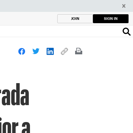
SIGN IN
JOIN
rada
ior a