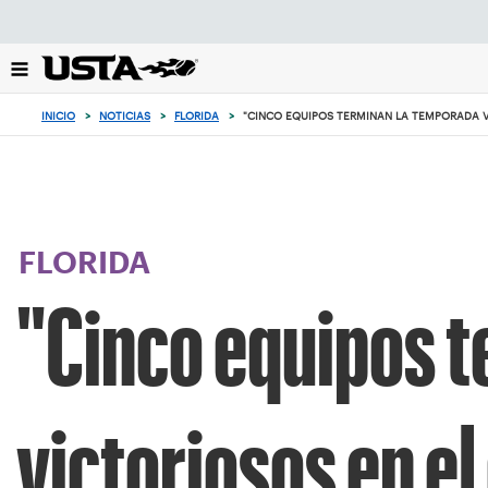
Enfoque
desde
el
botón
de
INICIO
>
NOTICIAS
>
FLORIDA
>
"CINCO EQUIPOS TERMINAN LA TEMPORADA VI
volver
al
principio
FLORIDA
"Cinco equipos 
victoriosos en el