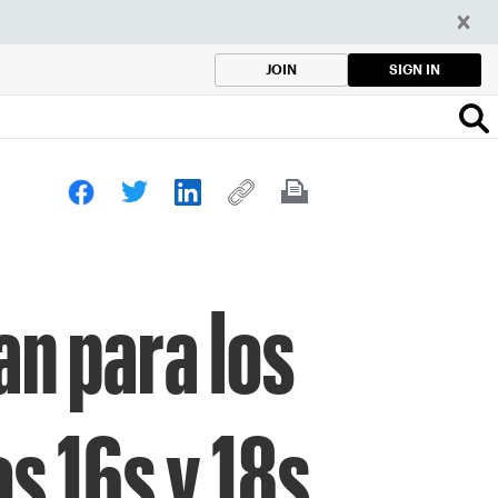
SIGN IN
JOIN
an para los
s 16s y 18s