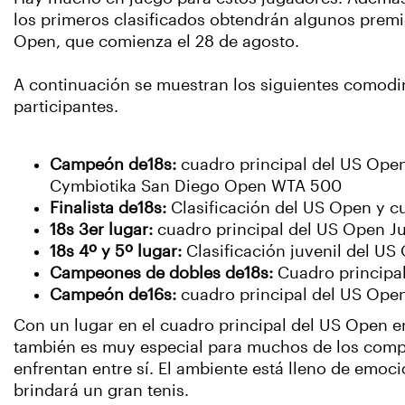
los primeros clasificados obtendrán algunos premi
Open, que comienza el 28 de agosto.
A continuación se muestran los siguientes comodi
participantes.
Campeón de18s:
cuadro principal del US Open,
Cymbiotika San Diego Open WTA 500
Finalista de18s:
Clasificación del US Open y c
18s 3er lugar:
cuadro principal del US Open J
18s 4º y 5º lugar:
Clasificación juvenil del U
Campeones de dobles de18s:
Cuadro principa
Campeón de16s:
cuadro principal del US Open
Con un lugar en el cuadro principal del US Open en 
también es muy especial para muchos de los compet
enfrentan entre sí. El ambiente está lleno de emoc
brindará un gran tenis.