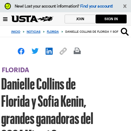
Enfoque
New!
Lost your account information?
Find your account!
desde
el
SIGN IN
JOIN
botón
de
INICIO
>
NOTICIAS
>
FLORIDA
>
DANIELLE COLLINS DE FLORIDA Y SOFIA KEN
volver
al
principio
FLORIDA
Danielle Collins de
Florida y Sofia Kenin,
grandes ganadoras del