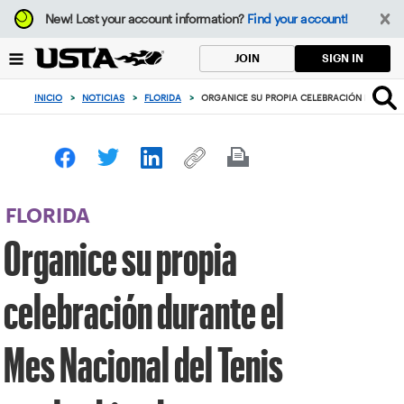
Enfoque
New!
Lost your account information?
Find your account!
desde
el
SIGN IN
JOIN
botón
de
INICIO
>
NOTICIAS
>
FLORIDA
>
ORGANICE SU PROPIA CELEBRACIÓN DURANTE 
volver
al
principio
FLORIDA
Organice su propia
celebración durante el
Mes Nacional del Tenis