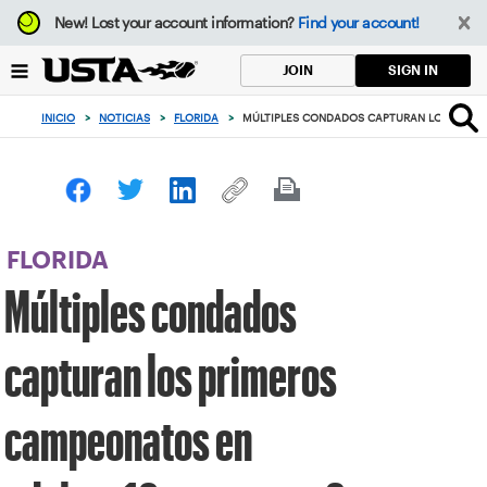
Enfoque
New!
Lost your account information?
Find your account!
desde
el
SIGN IN
JOIN
botón
de
INICIO
>
NOTICIAS
>
FLORIDA
>
MÚLTIPLES CONDADOS CAPTURAN LOS PRIMER
volver
al
principio
FLORIDA
Múltiples condados
capturan los primeros
campeonatos en