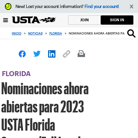
Enfoque
New!
Lost your account information?
Find your account!
desde
el
SIGN IN
JOIN
botón
de
INICIO
>
NOTICIAS
>
FLORIDA
>
NOMINACIONES AHORA ABIERTAS PARA 2023 
volver
al
principio
FLORIDA
Nominaciones ahora
abiertas para 2023
USTA Florida