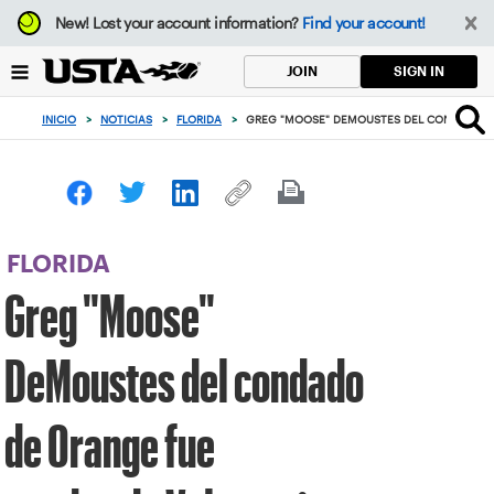
Enfoque
New!
Lost your account information?
Find your account!
desde
el
SIGN IN
JOIN
botón
de
INICIO
>
NOTICIAS
>
FLORIDA
>
GREG "MOOSE" DEMOUSTES DEL CONDADO DE
volver
al
principio
FLORIDA
Greg "Moose"
DeMoustes del condado
de Orange fue