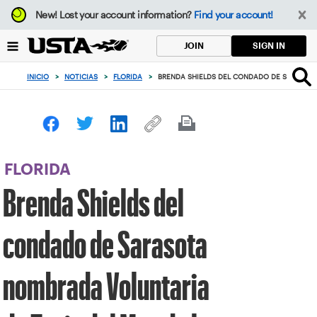
Enfoque
New!
Lost your account information?
Find your account!
desde
el
SIGN IN
JOIN
botón
de
INICIO
>
NOTICIAS
>
FLORIDA
>
BRENDA SHIELDS DEL CONDADO DE SARASOTA
volver
al
principio
FLORIDA
Brenda Shields del
condado de Sarasota
nombrada Voluntaria