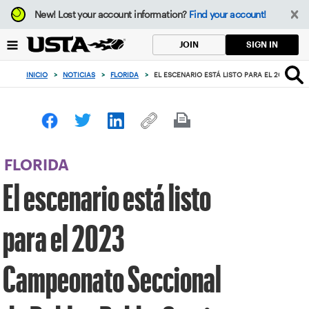
Enfoque
New!
Lost your account information?
Find your account!
desde
el
SIGN IN
JOIN
botón
de
INICIO
>
NOTICIAS
>
FLORIDA
>
EL ESCENARIO ESTÁ LISTO PARA EL 2023 CA
volver
al
principio
FLORIDA
El escenario está listo
para el 2023
Campeonato Seccional