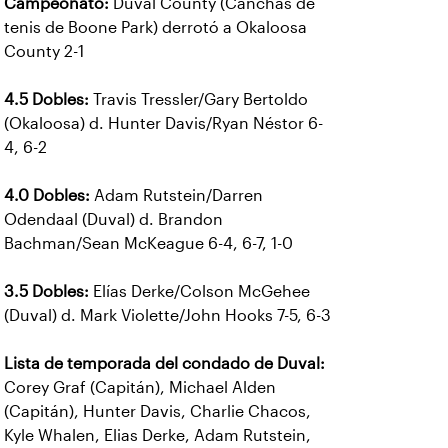
Campeonato:
Duval County (Canchas de
tenis de Boone Park) derrotó a Okaloosa
County 2-1
4.5 Dobles:
Travis Tressler/Gary Bertoldo
(Okaloosa) d. Hunter Davis/Ryan Néstor 6-
4, 6-2
4.0 Dobles:
Adam Rutstein/Darren
Odendaal (Duval) d. Brandon
Bachman/Sean McKeague 6-4, 6-7, 1-0
3.5 Dobles:
Elías Derke/Colson McGehee
(Duval) d. Mark Violette/John Hooks 7-5, 6-3
Lista de temporada del condado de Duval:
Corey Graf (Capitán), Michael Alden
(Capitán), Hunter Davis, Charlie Chacos,
Kyle Whalen, Elias Derke, Adam Rutstein,