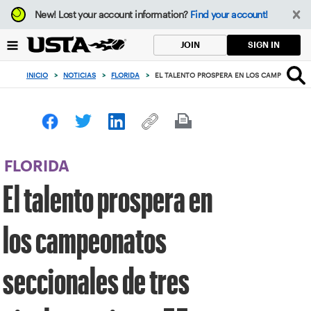
Enfoque
New!
Lost your account information?
Find your account!
desde
el
SIGN IN
JOIN
botón
de
INICIO
>
NOTICIAS
>
FLORIDA
>
EL TALENTO PROSPERA EN LOS CAMPEONATOS 
volver
al
principio
FLORIDA
El talento prospera en
los campeonatos
seccionales de tres