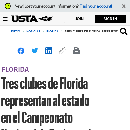
Enfoque
New!
Lost your account information?
Find your account!
desde
el
SIGN IN
JOIN
botón
de
INICIO
>
NOTICIAS
>
FLORIDA
>
TRES CLUBES DE FLORIDA REPRESENTAN AL 
volver
al
principio
FLORIDA
Tres clubes de Florida
representan al estado
en el Campeonato