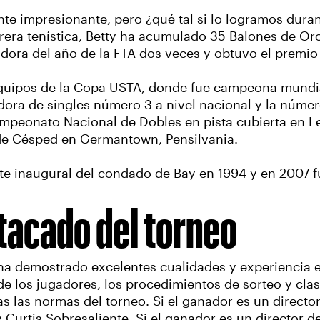
ante impresionante, pero ¿qué tal si lo logramos dur
rera tenística, Betty ha acumulado 35 Balones de Oro
dora del año de la FTA dos veces y obtuvo el premi
 equipos de la Copa USTA, donde fue campeona mundi
adora de singles número 3 a nivel nacional y la númer
ampeonato Nacional de Dobles en pista cubierta en L
de Césped en Germantown, Pensilvania.
rte inaugural del condado de Bay en 1994 y en 2007 f
stacado del torneo
ha demostrado excelentes cualidades y experiencia en
de los jugadores, los procedimientos de sorteo y clas
 las normas del torneo. Si el ganador es un director 
Curtis Sobresaliente. Si el ganador es un director de