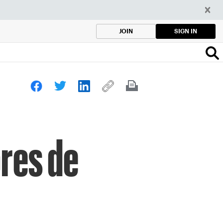
SIGN IN
JOIN
res de