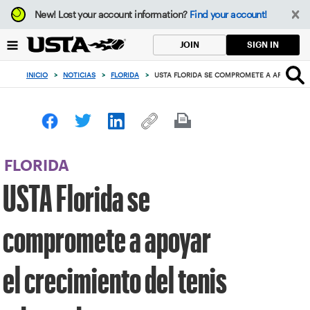
Enfoque
New!
Lost your account information?
Find your account!
desde
el
SIGN IN
JOIN
botón
de
INICIO
>
NOTICIAS
>
FLORIDA
>
USTA FLORIDA SE COMPROMETE A APOYAR EL
volver
al
principio
FLORIDA
USTA Florida se
compromete a apoyar
el crecimiento del tenis