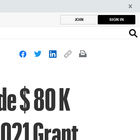
SIGN IN
JOIN
de $ 80 K
2021 Grant