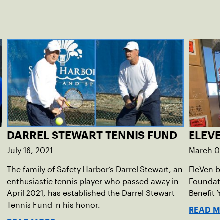
DARREL STEWART TENNIS FUND
ELEV
July 16, 2021
March 0
The family of Safety Harbor’s Darrel Stewart, an
EleVen b
enthusiastic tennis player who passed away in
Foundati
April 2021, has established the Darrel Stewart
Benefit 
Tennis Fund in his honor.
READ 