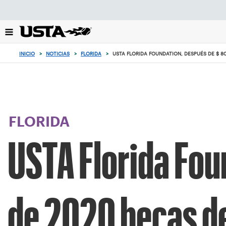
Enfoque
desde
el
botón
de
INICIO
>
NOTICIAS
>
FLORIDA
>
USTA FLORIDA FOUNDATION, DESPUÉS DE $ 80
volver
al
principio
FLORIDA
USTA Florida Fou
de 2020 becas de