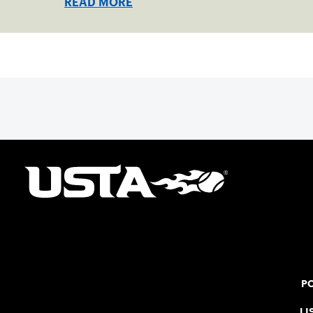
READ MORE
PO
LI