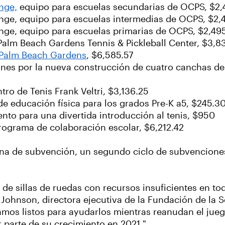
nge,
equipo para escuelas secundarias de OCPS, $2,
nge, equipo para escuelas intermedias de OCPS, $2,
ge, equipo para escuelas primarias de OCPS, $2,49
Palm Beach Gardens Tennis & Pickleball Center, $3,83
e Palm Beach Gardens
, $6,585.57
ciones por la nueva construcción de cuatro canchas d
ro de Tenis Frank Veltri, $3,136.25
de educación física para los grados Pre-K a5, $245.3
to para una divertida introducción al tenis, $950
Programa de colaboración escolar, $6,212.42
tana de subvención, un segundo ciclo de subvenciones
 sillas de ruedas con recursos insuficientes en to
 Johnson, directora ejecutiva de la Fundación de la S
os listos para ayudarlos mientras reanudan el jue
 parte de su crecimiento en 2021 ".