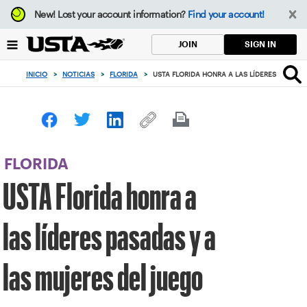
Enfoque
New!
Lost your account information?
Find your account!
desde
el
SIGN IN
JOIN
botón
de
INICIO
>
NOTICIAS
>
FLORIDA
>
USTA FLORIDA HONRA A LAS LÍDERES PASADA
volver
al
principio
FLORIDA
USTA Florida honra a
las líderes pasadas y a
las mujeres del juego